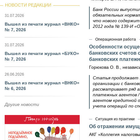
НОВОСТИ РЕДАКЦИИ
Банк России выпусти
обязательных нормат
31.07.2026
что нового содержит
Вышел из печати журнал «ВНКО»
2012 года № 139‑И «
№ 7, 2026
Операционная работа
31.07.2026
Особенности осуще
банковских счетов 
Вышел из печати журнал «БУКО»
№ 7, 2026
банковских платеж
Горюкова О. В., независи
26.06.2026
Статья продолжает 
Вышел из печати журнал «ВНКО»
организации с банко
№ 6, 2026
рассматривает ряд ак
платежных агентов /
агентом кредитной о
Другие новости
учета операций по сп
Ситуация из практики
Об отражении имущ
АКГ «Коллегия налоговы