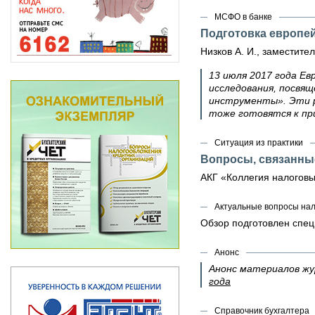
МСФО в банке
Подготовка европей
Низков А. И., заместит
13 июля 2017 года Ев
исследования, посвя
инструменты». Эти р
тоже готовятся к п
Ситуация из практики
Вопросы, связанны
АКГ «Коллегия налоговы
Актуальные вопросы на
Обзор подготовлен спе
Анонс
Анонс материалов ж
года
Справочник бухгалтера