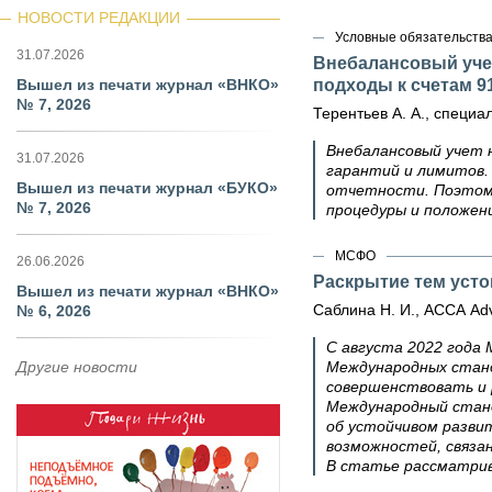
НОВОСТИ РЕДАКЦИИ
Условные обязательств
31.07.2026
Внебалансовый учет
Вышел из печати журнал «ВНКО»
подходы к счетам 91
№ 7, 2026
Терентьев А. А., специ
Внебалансовый учет н
31.07.2026
гарантий и лимитов.
Вышел из печати журнал «БУКО»
отчетности. Поэтому
№ 7, 2026
процедуры и положен
МСФО
26.06.2026
Раскрытие тем усто
Вышел из печати журнал «ВНКО»
Саблина Н. И., АССА Adv
№ 6, 2026
С августа 2022 года
Другие новости
Международных станд
совершенствовать и
Международный стан
об устойчивом разви
возможностей, связа
В статье рассматрив