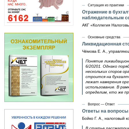
Ситуация из практики
Отражение в бухгал
наблюдательным сов
АКГ «Коллегия Налоговы
Основные средства
Ликвидационная ст
Чёмова Е. А., управляющ
Понятие ликвидационн
6/20201. Однако пор
нескольких споров о
строится на бухгалт
лежат намерения орг
использование. В ра
определим, кто же пр
Вопрос — Ответ
Ответы на вопросы
Бойко Г. А., налоговый к
В статье рассматрив