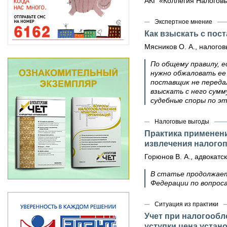
АКГ «Коллегия Налоговы
Экспертное мнение
Как взыскать с пос
Мясников О. А., налого
По общему правилу, е
нужно обжаловать ее
поставщик не переда
взыскать с него сум
судебные споры по эт
Налоговые выгоды
Практика применени
извлечения налого
Горюнов В. А., адвокат
В статье продолжает
Федерации по вопрос
Ситуация из практики
Учет при налогообл
уступки цена устан