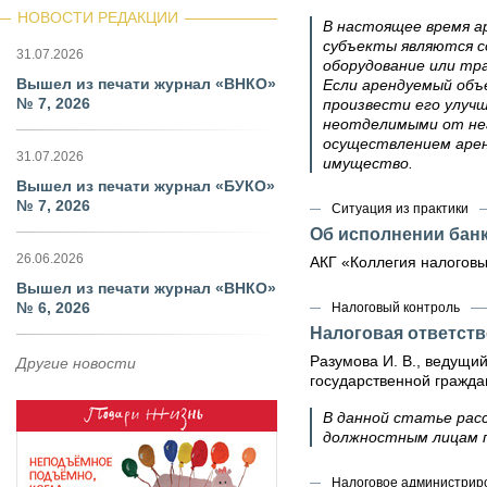
НОВОСТИ РЕДАКЦИИ
В настоящее время а
субъекты являются 
31.07.2026
оборудование или тр
Вышел из печати журнал «ВНКО»
Если арендуемый объ
№ 7, 2026
произвести его улуч
неотделимыми от нег
осуществлением арен
31.07.2026
имущество.
Вышел из печати журнал «БУКО»
№ 7, 2026
Ситуация из практики
Об исполнении банк
26.06.2026
АКГ «Коллегия налоговы
Вышел из печати журнал «ВНКО»
№ 6, 2026
Налоговый контроль
Налоговая ответств
Разумова И. В., ведущи
Другие новости
государственной гражда
В данной статье рас
должностным лицам п
Налоговое администриро