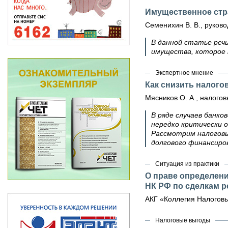
Имущественное стр
Семенихин В. В., руко
В данной статье речь
имущества, которое п
Экспертное мнение
Как снизить налого
Мясников О. А., налогов
В ряде случаев банко
нередко критически 
Рассмотрим налоговы
долгового финансиро
Ситуация из практики
О праве определени
НК РФ по сделкам р
АКГ «Коллегия Налоговы
Налоговые выгоды