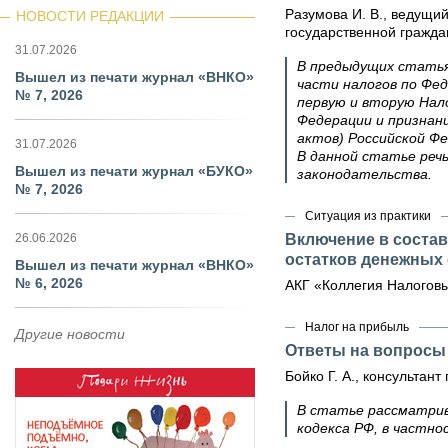
Разумова И. В., ведущи
НОВОСТИ РЕДАКЦИИ
государственной гражда
31.07.2026
В предыдущих статья
Вышел из печати журнал «ВНКО»
части налогов по Фед
№ 7, 2026
первую и вторую Нал
Федерации и признан
актов) Российской Фе
31.07.2026
В данной статье реч
Вышел из печати журнал «БУКО»
законодательства.
№ 7, 2026
Ситуация из практики
26.06.2026
Включение в соста
остатков денежных
Вышел из печати журнал «ВНКО»
№ 6, 2026
АКГ «Коллегия Налоговы
Налог на прибыль
Другие новости
Ответы на вопросы
Бойко Г. А., консультант
В статье рассматрив
кодекса РФ, в частнос