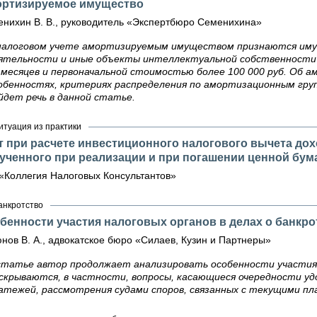
ртизируемое имущество
нихин В. В., руководитель «Экспертбюро Семенихина»
налоговом учете амортизируемым имуществом признаются им
ятельности и иные объекты интеллектуальной собственности с
 месяцев и первоначальной стоимостью более 100 000 руб. Об 
обенностях, критериях распределения по амортизационным гру
йдет речь в данной статье.
итуация из практики
т при расчете инвестиционного налогового вычета дох
ученного при реализации и при погашении ценной бум
«Коллегия Налоговых Консультантов»
анкротство
бенности участия налоговых органов в делах о банкро
нов В. А., адвокатское бюро «Силаев, Кузин и Партнеры»
статье автор продолжает анализировать особенности участия 
скрываются, в частности, вопросы, касающиеся очередности у
атежей, рассмотрения судами споров, связанных с текущими пла