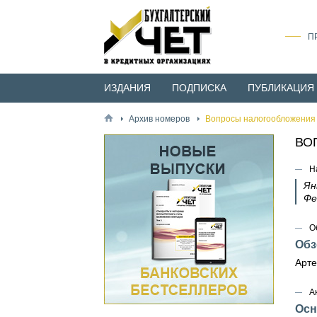
П
ИЗДАНИЯ
ПОДПИСКА
ПУБЛИКАЦИЯ
Архив номеров
Вопросы налогообложения 
ВО
Н
Ян
Фе
О
Обз
Арте
А
Осн