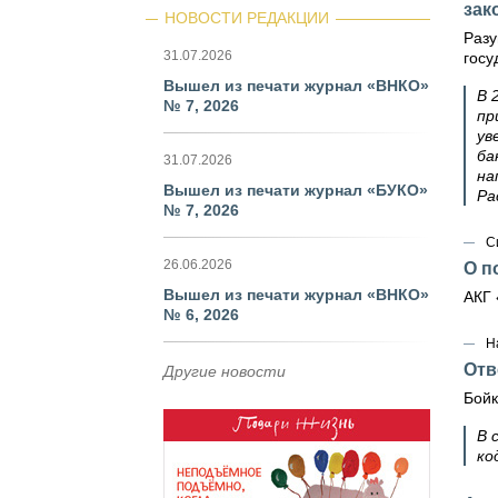
зак
НОВОСТИ РЕДАКЦИИ
Разу
31.07.2026
госу
Вышел из печати журнал «ВНКО»
В 
№ 7, 2026
пр
ув
ба
31.07.2026
на
Вышел из печати журнал «БУКО»
Ра
№ 7, 2026
С
26.06.2026
О п
Вышел из печати журнал «ВНКО»
АКГ 
№ 6, 2026
Н
Отв
Другие новости
Бойк
В 
ко