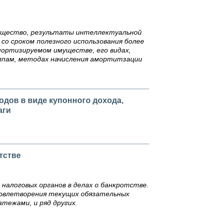
ущество, результаты интеллектуальной
о сроком полезного использования более
амортизируемом имуществе, его видах,
ппам, методах начисления амортитзации
одов в виде купонного дохода,
аги
тстве
налоговых органов в делах о банкротстве.
довлетворения текущих обязательных
тежами, и ряд других.