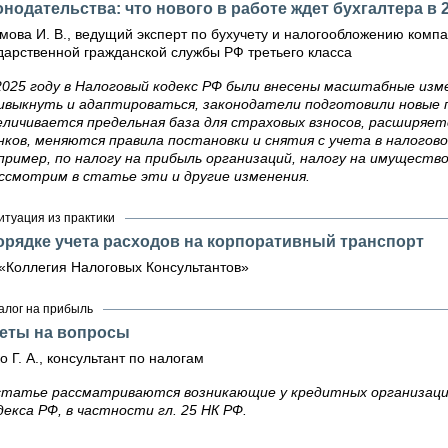
онодательства: что нового в работе ждет бухгалтера в 
мова И. В., ведущий эксперт по бухучету и налогообложению комп
дарственной гражданской службы РФ третьего класса
2025 году в Налоговый кодекс РФ были внесены масштабные изме
ивыкнуть и адаптироваться, законодатели подготовили новые по
еличивается предельная база для страховых взносов, расширяет
нков, меняются правила постановки и снятия с учета в налогов
пример, по налогу на прибыль организаций, налогу на имуществ
ссмотрим в статье эти и другие изменения.
итуация из практики
орядке учета расходов на корпоративный транспорт
«Коллегия Налоговых Консультантов»
алог на прибыль
еты на вопросы
о Г. А., консультант по налогам
статье рассматриваются возникающие у кредитных организаци
декса РФ, в частности гл. 25 НК РФ.