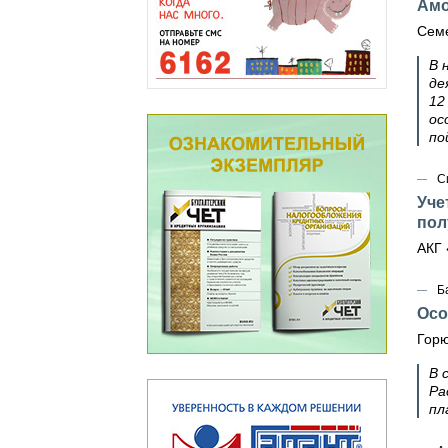
Амо
Семе
В 
де
12
ос
по
С
Уче
пол
АКГ 
Б
Осо
Горю
В 
Ра
пл