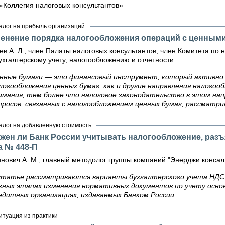
«Коллегия налоговых консультантов»
алог на прибыль организаций
енение порядка налогообложения операций с ценным
ев А. Л., член Палаты налоговых консультантов, член Комитета п
ухгалтерскому учету, налогообложению и отчетности
нные бумаги — это финансовый инструмент, который активно 
логообложения ценных бумаг, как и другие направления налого
имания, тем более что налоговое законодательство в этом нап
просов, связанных с налогообложением ценных бумаг, рассматри
алог на добавленную стоимость
жен ли Банк России учитывать налогообложение, разъ
а № 448-П
нович А. М., главный методолог группы компаний "Энерджи консалтин
статье рассматриваются варианты бухгалтерского учета НДС,
зных этапах изменения нормативных документов по учету осно
едитных организациях, издаваемых Банком России.
итуация из практики