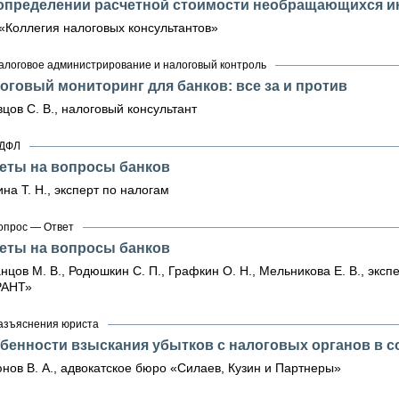
определении расчетной стоимости необращающихся и
«Коллегия налоговых консультантов»
алоговое администрирование и налоговый контроль
оговый мониторинг для банков: все за и против
цов С. В., налоговый консультант
ДФЛ
еты на вопросы банков
на Т. Н., эксперт по налогам
опрос — Ответ
еты на вопросы банков
нцов М. В., Родюшкин С. П., Графкин О. Н., Мельникова Е. В., экс
РАНТ»
азъяснения юриста
бенности взыскания убытков с налоговых органов в со
нов В. А., адвокатское бюро «Силаев, Кузин и Партнеры»