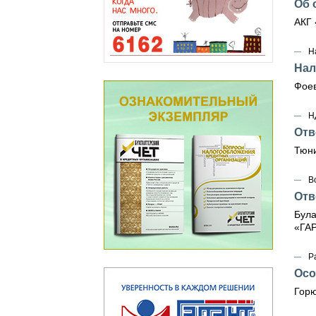
Об 
АКГ 
Н
Нал
Фоев
Н
Отв
Тюни
В
Отв
Була
«ГА
Р
Осо
Горю