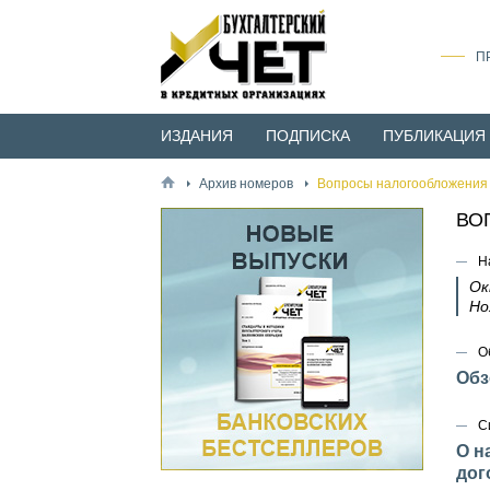
П
ИЗДАНИЯ
ПОДПИСКА
ПУБЛИКАЦИЯ
Архив номеров
Вопросы налогообложения 
ВО
Н
Ок
Но
О
Обз
С
О н
дог