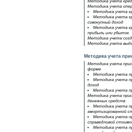
Методика учета кред
Методика учета опер
Методика учета к
Методика учета кр
совокупный доход
Методика учета кр
прибыль или убыток
Методика учета созд
Методика учета выда
Методика учета пр
Методика учета прио
форме
Методика учета п
Методика учета пр
доход
Методика учета п
Методика учета прио
денежных средств
Методика учета п
амортизированной с
Методика учета п
справедливой стоимо
Методика учета п