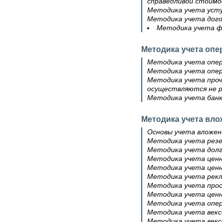
справедливой стоимо
Методика учета усту
Методика учета дог
Методика учета ф
Методика учета оп
Методика учета опер
Методика учета опер
Методика учета проч
осуществляются не ра
Методика учета бан
Методика учета вло
Основы учета вложен
Методика учета резе
Методика учета долг
Методика учета ценн
Методика учета ценн
Методика учета рекл
Методика учета прос
Методика учета ценн
Методика учета опер
Методика учета векс
Методика учета векс