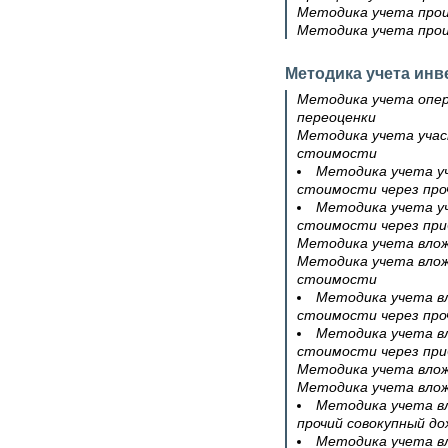
Методика учета про
Методика учета прои
Методика учета инв
Методика учета опер
переоценки
Методика учета учас
стоимости
Методика учета уч
стоимости через про
Методика учета уч
стоимости через при
Методика учета влож
Методика учета влож
стоимости
Методика учета в
стоимости через про
Методика учета в
стоимости через при
Методика учета влож
Методика учета влож
Методика учета вл
прочий совокупный до
Методика учета вл