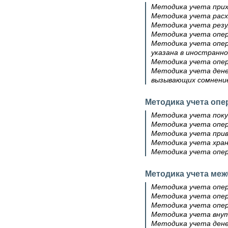
Методика учета прих
Методика учета расх
Методика учета резу
Методика учета опер
Методика учета опер
указана в иностранн
Методика учета опера
Методика учета денеж
вызывающих сомнение
Методика учета оп
Методика учета поку
Методика учета опе
Методика учета прив
Методика учета хран
Методика учета опе
Методика учета ме
Методика учета опер
Методика учета опер
Методика учета опер
Методика учета внут
Методика учета дене