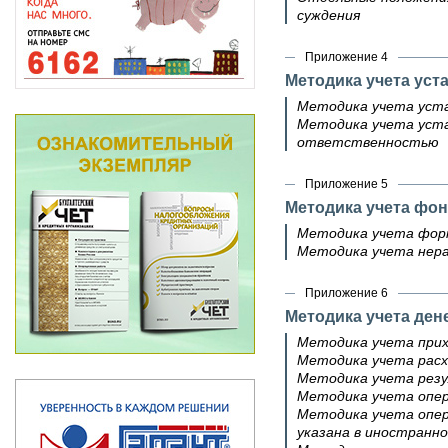
суждения
Приложение 4
Методика учета уст
Методика учета уста
Методика учета уста
ответственностью
Приложение 5
Методика учета фо
Методика учета форм
Методика учета нер
Приложение 6
Методика учета ден
Методика учета прих
Методика учета расх
Методика учета резу
Методика учета опер
Методика учета опер
указана в иностранн