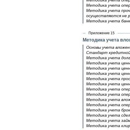
Методика учета опер
Методика учета опер
Методика учета проч
осуществляются не ра
Методика учета бан
Приложение 15
Методика учета вло
Основы учета вложен
Стандарт кредитной 
Методика учета долг
Методика учета ценн
Методика учета ценн
Методика учета ценн
Методика учета прос
Методика учета ценн
Методика учета опер
Методика учета опер
Методика учета влож
Методика учета опер
Методика учета брок
Методика учета сдел
Методика учета займ
Методика учета кли