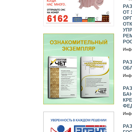
РА
ОТ 
ОР
ОТ
УП
РЕ
РО
Инфо
РА
ОБ
Инфо
РА
БАН
КР
ФЕ
Инфо
РА