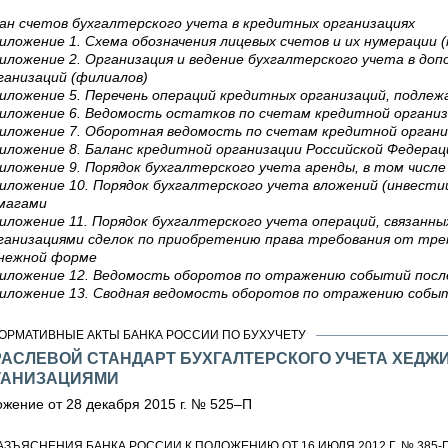
ан счетов бухгалтерского учета в кредитных организациях
иложение 1. Схема обозначения лицевых счетов и их нумерации 
иложение 2. Организация и ведение бухгалтерского учета в до
ганизаций (филиалов)
иложение 5. Перечень операций кредитных организаций, подле
иложение 6. Ведомость остатков по счетам кредитной органи
иложение 7. Оборотная ведомость по счетам кредитной орган
иложение 8. Баланс кредитной организации Российской Федерац
иложение 9. Порядок бухгалтерского учета аренды, в том числе
иложение 10. Порядок бухгалтерского учета вложений (инвестиц
магами
иложение 11. Порядок бухгалтерского учета операций, связанн
ганизациями сделок по приобретению права требования от тре
нежной форме
иложение 12. Ведомость оборотов по отражению событий пос
иложение 13. Сводная ведомость оборотов по отражению собы
ОРМАТИВНЫЕ АКТЫ БАНКА РОССИИ ПО БУХУЧЕТУ
РАСЛЕВОЙ СТАНДАРТ БУХГАЛТЕРСКОГО УЧЕТА ХЕД
ГАНИЗАЦИЯМИ
жение от 28 декабря 2015 г. № 525–П
АЗЪЯСНЕНИЯ БАНКА РОССИИ К ПОЛОЖЕНИЮ ОТ 16 ИЮЛЯ 2012 Г. № 385-