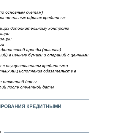
(по основным счетам)
полнительных офисах кредитных
жащих дополнительному контролю
зации
изации
ии
 финансовой аренды (лизинга)
ий) в ценные бумаги и операций с ценными
ых с осуществлением кредитными
тьих лиц исполнения обязательств в
ле отчетной даты
тий после отчетной даты
ЖИРОВАНИЯ КРЕДИТНЫМИ
П