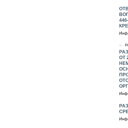
ОТ
ВО
446
КРЕ
Инфо
Р
РА
ОТ 
НЕ
ОС
ПРО
ОТС
ОР
Инфо
РА
СРЕ
Инфо