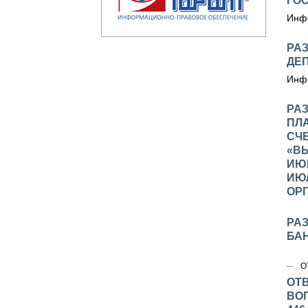
ГО
Инфо
РА
ДЕ
Инфо
РАЗ
ПЛ
СЧЕ
«В
ИЮН
ИЮЛ
ОР
РА
БА
О
ОТ
ВО