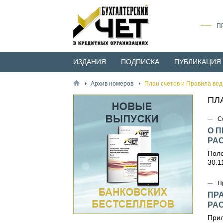
П
ИЗДАНИЯ
ПОДПИСКА
ПУБЛИКАЦИЯ
Архив номеров
План счетов и Правила вед
ПЛ
С
О 
РА
Поло
30.1
П
ПР
РА
Прил