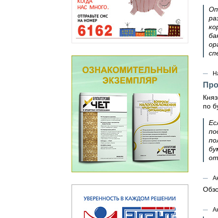
Оп
ра
ко
ба
ор
сп
Н
Про
Княз
по б
Ес
по
по
бу
от
А
Обзо
А