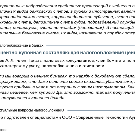
ерационные подразделения кредитных организаций ежедневно 
зличных видов банковских счетов: в рублях и иностранных вал
рреспондентские счета, корреспондентские субсчета, счета до
нковские счета, депозитные счета судов, подразделений служб
ганов, нотариусов, счета по вкладам (депозитам). В настоящ
ециальные банковские счета, их виды, назначение и порядок отк
алогообложение в банках
центно-купонная составляющая налогообложения цен
ев А. Л., член Палаты налоговых консультантов, член Комитета п
ухгалтерскому учету, налогообложению и отчетности
ли мы говорим о ценных бумагах, то наряду с доходами от сдело
дразумеваем, что даже если эти сделки оказались убыточными, 
лучила прибыль в целом от операции с этим инструментом. Как
маги дешевле, чем купили? Да, это возможно, так как получе
 полученного купонного дохода.
ктуальные вопросы налогообложения
р подготовлен специалистами ООО «Современные Технологии Ау
нонс