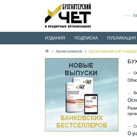
П
ИЗДАНИЯ
ПОДПИСКА
ПУБЛИКАЦИЯ
Архив номеров
Бухгалтерский учет в кред
БУ
О
Обзо
В
Осн
Рази
орга
С
О р