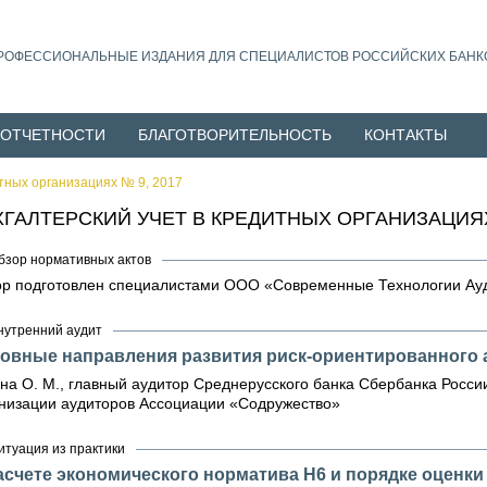
РОФЕССИОНАЛЬНЫЕ ИЗДАНИЯ ДЛЯ СПЕЦИАЛИСТОВ РОССИЙСКИХ БАНК
 ОТЧЕТНОСТИ
БЛАГОТВОРИТЕЛЬНОСТЬ
КОНТАКТЫ
итных организациях № 9, 2017
ХГАЛТЕРСКИЙ УЧЕТ В КРЕДИТНЫХ ОРГАНИЗАЦИЯХ
бзор нормативных актов
р подготовлен специалистами ООО «Современные Технологии Ау
нутренний аудит
овные направления развития риск-ориентированного а
на О. М., главный аудитор Среднерусского банка Сбербанка России,
низации аудиторов Ассоциации «Содружество»
итуация из практики
асчете экономического норматива Н6 и порядке оценки