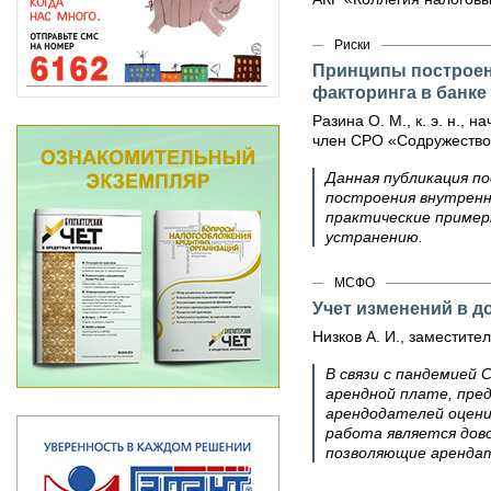
Риски
Принципы построени
факторинга в банке
Разина О. М., к. э. н.
член СРО «Содружеств
Данная публикация п
построения внутренн
практические пример
устранению.
МСФО
Учет изменений в д
Низков А. И., заместит
В связи с пандемией 
арендной плате, пре
арендодателей оцени
работа является дов
позволяющие арендат