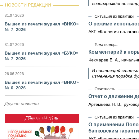
вознаграждения сотр
НОВОСТИ РЕДАКЦИИ
31.07.2026
Ситуация из практики
О режиме использов
Вышел из печати журнал «ВНКО»
№ 7, 2026
АКГ «Коллегия налоговы
31.07.2026
Тема номера
Комментарий к нор
Вышел из печати журнал «БУКО»
№ 7, 2026
Чекмарев Е. А., начал
В настоящей статье 
26.06.2026
изменения порядка б
Вышел из печати журнал «ВНКО»
№ 6, 2026
Отчетность
Отчет о движении д
Другие новости
Артемьева Н. В., руков
Ситуация из практики
О применении Поло
банковским гарант
АКГ «Коллегия налоговы