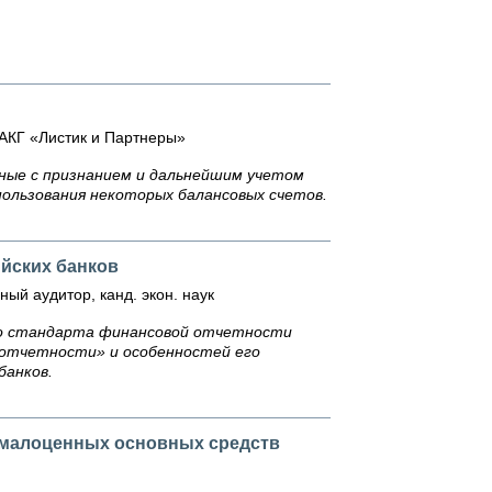
«АКГ «Листик и Партнеры»
нные с признанием и дальнейшим учетом
пользования некоторых балансовых счетов.
ийских банков
ый аудитор, канд. экон. наук
го стандарта финансовой отчетности
 отчетности» и особенностей его
банков.
ю малоценных основных средств