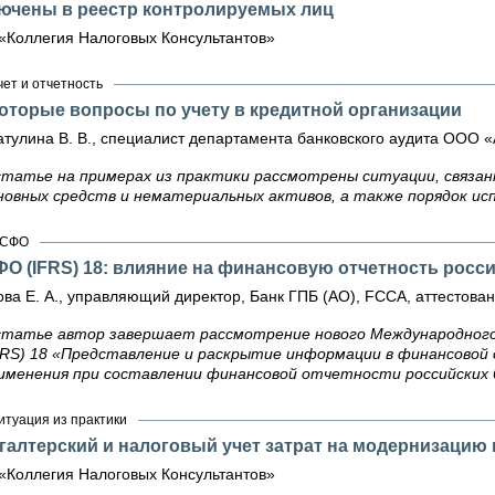
ючены в реестр контролируемых лиц
«Коллегия Налоговых Консультантов»
чет и отчетность
оторые вопросы по учету в кредитной организации
тулина В. В., специалист департамента банковского аудита ООО 
статье на примерах из практики рассмотрены ситуации, связа
новных средств и нематериальных активов, а также порядок ис
СФО
О (IFRS) 18: влияние на финансовую отчетность росс
ва Е. А., управляющий директор, Банк ГПБ (АО), FCCA, аттестованн
статье автор завершает рассмотрение нового Международно
FRS) 18 «Представление и раскрытие информации в финансовой
именения при составлении финансовой отчетности российских 
итуация из практики
галтерский и налоговый учет затрат на модернизаци
«Коллегия Налоговых Консультантов»