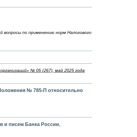
й вопросы по применению норм Налогового
рганизаций» № 05 (267), май 2025 года
Положения № 785‑П относительно
 и писем Банка России,