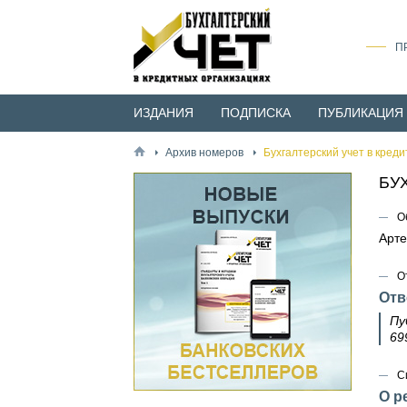
П
ИЗДАНИЯ
ПОДПИСКА
ПУБЛИКАЦИЯ
Архив номеров
Бухгалтерский учет в кред
БУ
О
Арте
О
Отв
Пу
69
С
О р