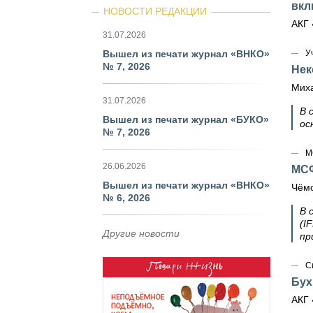
вкл
НОВОСТИ РЕДАКЦИИ
АКГ 
31.07.2026
Вышел из печати журнал «ВНКО»
У
№ 7, 2026
Нек
Миха
31.07.2026
В 
Вышел из печати журнал «БУКО»
ос
№ 7, 2026
М
26.06.2026
МСФ
Вышел из печати журнал «ВНКО»
Чёмо
№ 6, 2026
В 
(I
Другие новости
пр
С
Бух
АКГ 