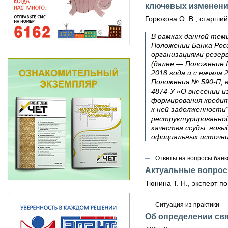
ключевых изменени
Горюкова О. В., старший
В рамках данной тем
Положении Банка Рос
организациями резерв
(далее — Положение 
2018 года и с начала
Положения № 590‑П, в
4874‑У «О внесении и
формирования кредит
к ней задолженности“
реструктурированной
качества ссуды; нов
официальных источни
Ответы на вопросы банк
Актуальные вопрос
Тюнина Т. Н., эксперт п
Ситуация из практики
Об определении свя